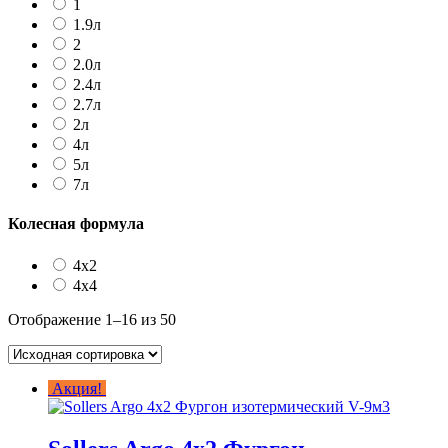
1
1.9л
2
2.0л
2.4л
2.7л
2л
4л
5л
7л
Колесная формула
4х2
4х4
Отображение 1–16 из 50
Акция!