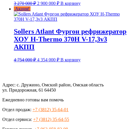
Первоначальная
Текущая
3 270 000
₽
2 900 000
₽
В корзину
цена
цена:
Акция!
составляла
2 900 000 ₽.
3 270 000 ₽.
Sollers Atlant Фургон рефрижератор
ХОУ H-Thermo 370H V-17,3v3
АКПП
Первоначальная
Текущая
4 754 000
₽
4 354 000
₽
В корзину
цена
цена:
составляла
4 354 000 ₽.
4 754 000 ₽.
Адрес: с. Дружино, Омский район, Омская область
ул. Придорожная, 61 64450
Ежедневно готовы вам помочь
Отдел продаж:
+7 (3812) 35-64-01
Отдел сервиса:
+7 (3812) 35-64-55