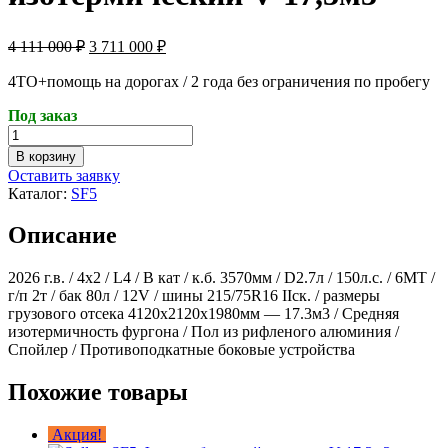
Первоначальная
Текущая
4 111 000
₽
3 711 000
₽
цена
цена:
составляла
4ТО+помощь на дорогах / 2 года без ограничения по пробегу
3 711 000 ₽.
4 111 000 ₽.
Под заказ
Количество
товара
В корзину
Sollers
Оставить заявку
SF5
Каталог:
SF5
Фургон
изотермический
Описание
V-
17,3м3
2026 г.в. / 4х2 / L4 / В кат / к.б. 3570мм / D2.7л / 150л.с. / 6MT /
г/п 2т / бак 80л / 12V / шины 215/75R16 IIск. / размеры
грузового отсека 4120x2120x1980мм — 17.3м3 / Средняя
изотермичность фургона / Пол из рифленого алюминия /
Спойлер / Противоподкатные боковые устройства
Похожие товары
Акция!