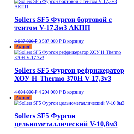
Sollers SF5 Фургон бортовой с
тентом V-17,3м3 АКПП
Первоначальная
Текущая
3 987 000
₽
3 587 000
₽
В корзину
цена
цена:
Акция!
составляла
3 587 000 ₽.
3 987 000 ₽.
Sollers SF5 Фургон рефрижератор
ХОУ H-Thermo 370H V-17,3v3
Первоначальная
Текущая
4 604 000
₽
4 204 000
₽
В корзину
цена
цена:
Акция!
составляла
4 204 000 ₽.
4 604 000 ₽.
Sollers SF5 Фургон
цельнометаллический V-10,8м3