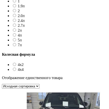
1
1.9л
2
2.0л
2.4л
2.7л
2л
4л
5л
7л
Колесная формула
4х2
4х4
Отображение единственного товара