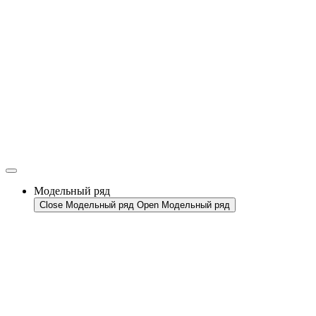
Перейти
к
содержимому
Модельный ряд
Close Модельный ряд
Open Модельный ряд